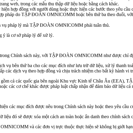
trang web, trong các mẫu thu thập dữ liệu hoặc bằng cách khác.
ực hiện hợp đồng với người dùng hoặc thực hiện các bước theo yêu cầu 
ch hợp pháp do TẬP ĐOÀN OMNICOMM hoặc bên thứ ba theo đuổi, với đi
 nghĩa vụ pháp lý mà TẬP ĐOÀN OMNICOMM phải tuân thủ.
 ý là cơ sở pháp lý để xử lý.
nêu trong Chính sách này, với TẬP ĐOÀN OMNICOMM như được chỉ định
ịch vụ bên thứ ba cho các mục đích như lưu trữ dữ liệu, xử lý thanh to
cấp các dịch vụ theo hợp đồng và chịu trách nhiệm cho bất kỳ hành vi t
 bao gồm cả các quốc gia bên ngoài Khu vực Kinh tế Châu Âu (EEA),
hoặc các cơ chế khác được pháp luật chấp nhận để đảm bảo dữ liệu cá
ực hiện các mục đích được nêu trong Chính sách này hoặc theo yêu cầu c
ập, dữ liệu đó sẽ được xóa một cách an toàn hoặc ẩn danh theo chín
OMNICOMM và các đơn vị trực thuộc thực hiện sẽ không bị giới hạn t