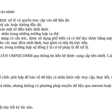
 của mình:
ợc xử lý và quyền truy cập vào dữ liệu đó.
nh xác hoặc không đầy đủ.
ào một số điều kiện nhất định.
 nhân trong những trường hợp cụ thể.
dạng có cấu trúc, được sử dụng phổ biến và có thể đọc được bằng máy,
o các mục đích nhất định, bao gồm cả tiếp thị trực tiếp.
ào, trong trường hợp sự đồng ý là cơ sở pháp lý để xử lý.
ĐOÀN OMNICOMM qua thông tin liên hệ được cung cấp bên dưới. Các yê
phù hợp để bảo vệ dữ liệu cá nhân khỏi việc truy cập, thay đổi, tiế
n, nhưng không có phương pháp truyền dữ liệu qua internet hoặc lư
này bất kỳ lúc nào.