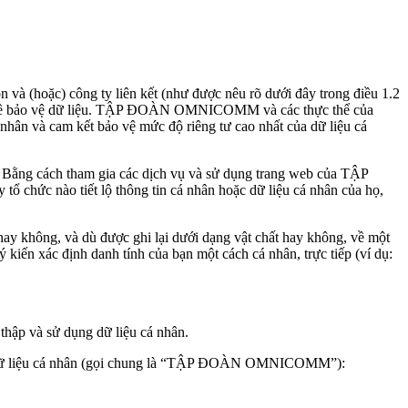
à (hoặc) công ty liên kết (như được nêu rõ dưới đây trong điều 1.2
rus về bảo vệ dữ liệu. TẬP ĐOÀN OMNICOMM và các thực thể của
á nhân và cam kết bảo vệ mức độ riêng tư cao nhất của dữ liệu cá
Bằng cách tham gia các dịch vụ và sử dụng trang web của TẬP
chức nào tiết lộ thông tin cá nhân hoặc dữ liệu cá nhân của họ,
 hay không, và dù được ghi lại dưới dạng vật chất hay không, về một
kiến xác định danh tính của bạn một cách cá nhân, trực tiếp (ví dụ:
hập và sử dụng dữ liệu cá nhân.
ử lý dữ liệu cá nhân (gọi chung là “TẬP ĐOÀN OMNICOMM”):