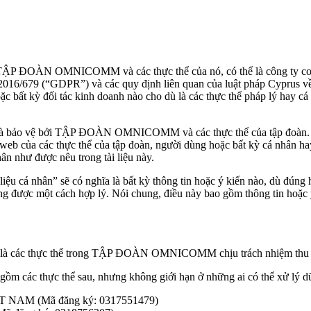
 TẬP ĐOÀN OMNICOMM và các thực thể của nó, có thể là công ty con v
U) 2016/679 (“GDPR”) và các quy định liên quan của luật pháp Cyp
oặc bất kỳ đối tác kinh doanh nào cho dù là các thực thể pháp lý hay c
ng và bảo vệ bởi TẬP ĐOÀN OMNICOMM và các thực thể của tập đoàn. 
 các thực thể của tập đoàn, người dùng hoặc bất kỳ cá nhân hay tổ 
hân như được nêu trong tài liệu này.
iệu cá nhân” sẽ có nghĩa là bất kỳ thông tin hoặc ý kiến nào, dù đúng
g được một cách hợp lý. Nói chung, điều này bao gồm thông tin hoặc ý 
ày là các thực thể trong TẬP ĐOÀN OMNICOMM chịu trách nhiệm thu t
bao gồm các thực thể sau, nhưng không giới hạn ở những ai có thể x
M (Mã đăng ký: 0317551479)