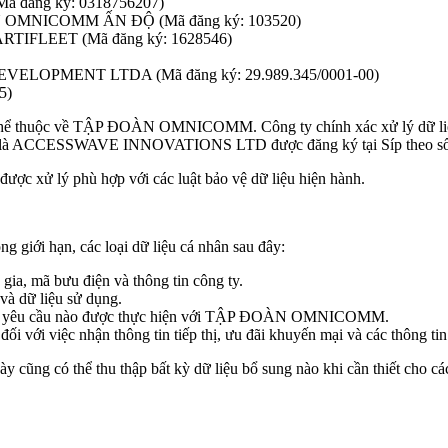
ăng ký: 0318756207)
MNICOMM ẤN ĐỘ (Mã đăng ký: 103520)
FLEET (Mã đăng ký: 1628546)
PMENT LTDA (Mã đăng ký: 29.989.345/0001-00)
5)
hực thể thuộc về TẬP ĐOÀN OMNICOMM. Công ty chính xác xử lý dữ liệ
dữ liệu là ACCESSWAVE INNOVATIONS LTD được đăng ký tại Síp theo 
được xử lý phù hợp với các luật bảo vệ dữ liệu hiện hành.
ới hạn, các loại dữ liệu cá nhân sau đây:
 gia, mã bưu điện và thông tin công ty.
ị và dữ liệu sử dụng.
 hoặc yêu cầu nào được thực hiện với TẬP ĐOÀN OMNICOMM.
ối với việc nhận thông tin tiếp thị, ưu đãi khuyến mại và các thông tin
ng có thể thu thập bất kỳ dữ liệu bổ sung nào khi cần thiết cho cá