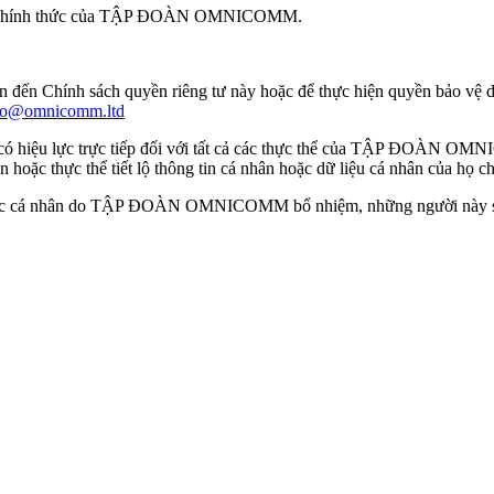
g web chính thức của TẬP ĐOÀN OMNICOMM.
 quan đến Chính sách quyền riêng tư này hoặc để thực hiện quyền bả
fo@omnicomm.ltd
n có hiệu lực trực tiếp đối với tất cả các thực thể của TẬP ĐOÀN OM
ặc thực thể tiết lộ thông tin cá nhân hoặc dữ liệu cá nhân của 
i các cá nhân do TẬP ĐOÀN OMNICOMM bổ nhiệm, những người này sẽ là