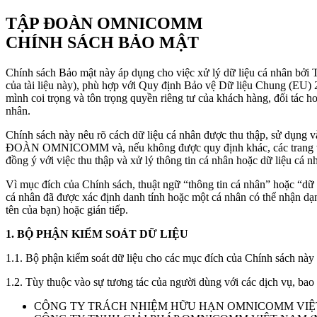
TẬP ĐOÀN OMNICOMM
CHÍNH SÁCH BẢO MẬT
Chính sách Bảo mật này áp dụng cho việc xử lý dữ liệu cá nhân bởi
của tài liệu này), phù hợp với Quy định Bảo vệ Dữ liệu Chung (E
mình coi trọng và tôn trọng quyền riêng tư của khách hàng, đối tác h
nhân.
Chính sách này nêu rõ cách dữ liệu cá nhân được thu thập, sử dụ
ĐOÀN OMNICOMM và, nếu không được quy định khác, các trang web của
đồng ý với việc thu thập và xử lý thông tin cá nhân hoặc dữ liệu cá n
Vì mục đích của Chính sách, thuật ngữ “thông tin cá nhân” hoặc “dữ l
cá nhân đã được xác định danh tính hoặc một cá nhân có thể nhận dạn
tên của bạn) hoặc gián tiếp.
1. BỘ PHẬN KIỂM SOÁT DỮ LIỆU
1.1. Bộ phận kiểm soát dữ liệu cho các mục đích của Chính sách n
1.2. Tùy thuộc vào sự tương tác của người dùng với các dịch vụ, 
CÔNG TY TRÁCH NHIỆM HỮU HẠN OMNICOMM VIỆT NA