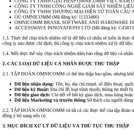
CÔNG TY TNHH GIẢI PHÁP OMNICOMM VIỆT NAM (Mã đ
CÔNG TY TNHH CÔNG NGHỆ GIÁM SÁT NHIÊN LIỆU O
CÔNG TY TNHH THƯƠNG MẠI ĐIỆN TỬ TOÀN CẦU ARTI
OÜ OMNICOMM (Mã đăng ký: 11333466)
OMNICOMM BRASIL SOFTWARE AND HARDWARE DEVELO
ACCESSWAVE INNOVATIONS LTD (Mã đăng ký: С45833
1.3. Thực thể chịu trách nhiệm xử lý dữ liệu cá nhân sẽ luôn là t
công ty nào được chỉ định, thì công ty chịu trách nhiệm xử lý 
1.4. Mỗi thực thể này chịu trách nhiệm đảm bảo rằng dữ liệu cá nhân 
2. CÁC LOẠI DỮ LIỆU CÁ NHÂN ĐƯỢC THU THẬP
2.1. TẬP ĐOÀN OMNICOMM có thể thu thập bao gồm, nhưng không gi
Dữ liệu nhận dạng:
Tên, họ, địa chỉ email, số điện thoại, quốc
Dữ liệu kỹ thuật:
Địa chỉ IP, loại trình duyệt, thông tin thiết b
Dữ liệu giao dịch:
Chi tiết về bất kỳ giao dịch, mua hàng
Dữ liệu Marketing và truyền thông
Sở thích của người dùng đ
2.2. TẬP ĐOÀN OMNICOMM và tất cả các thực thể của tập đoàn này cũ
đồng ý bổ sung nếu có.
3. MỤC ĐÍCH XỬ LÝ DỮ LIỆU VÀ THỦ TỤC THU THẬP