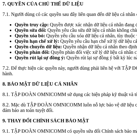
7. QUYỀN CỦA CHỦ THỂ DỮ LIỆU
7.1. Người dùng có các quyền sau đây liên quan đến dữ liệu cá nhân
Quyền truy cập:
Quyền được xác nhận dữ liệu cá nhân đang đư
Quyền sửa đổi:
Quyền yêu cầu sửa dữ liệu cá nhân không chí
Quyền xóa bỏ:
Quyền yêu cầu xóa dữ liệu cá nhân, tùy thuộc v
Quyền hạn chế xử lý:
Quyền yêu cầu hạn chế xử lý dữ liệu cá
Quyền chuyển dữ liệu:
Quyền nhận dữ liệu cá nhân theo định 
Quyền phản đối:
Quyền phản đối việc xử lý dữ liệu cá nhân ch
Quyền rút lại sự đồng ý:
Quyền rút lại sự đồng ý bất kỳ lúc n
7.2. Để thực hiện các quyền này, người dùng phải liên hệ với TẬP 
hành.
8. BẢO MẬT DỮ LIỆU CÁ NHÂN
8.1. TẬP ĐOÀN OMNICOMM sử dụng các biện pháp kỹ thuật và tổ chức 
8.2. Mặc dù TẬP ĐOÀN OMNICOMM luôn nỗ lực bảo vệ dữ liệu cá nhâ
đảm bảo an toàn tuyệt đối.
9. THAY ĐỔI CHÍNH SÁCH BẢO MẬT
9.1. TẬP ĐOÀN OMNICOMM có quyền sửa đổi Chính sách bảo mật 