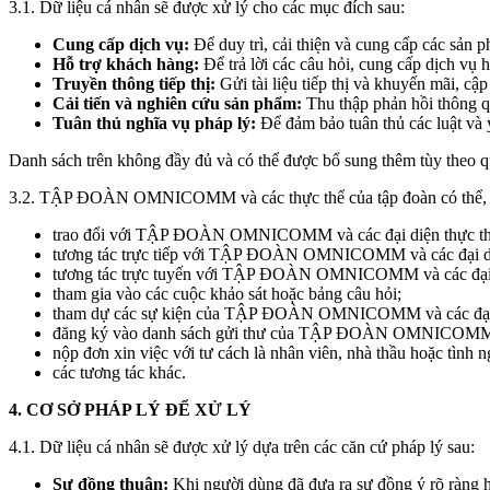
3.1. Dữ liệu cá nhân sẽ được xử lý cho các mục đích sau:
Cung cấp dịch vụ:
Để duy trì, cải thiện và cung cấp các 
Hỗ trợ khách hàng:
Để trả lời các câu hỏi, cung cấp dịch vụ h
Truyền thông tiếp thị:
Gửi tài liệu tiếp thị và khuyến mãi, cập
Cải tiến và nghiên cứu sản phẩm:
Thu thập phản hồi thông qu
Tuân thủ nghĩa vụ pháp lý:
Để đảm bảo tuân thủ các luật và 
Danh sách trên không đầy đủ và có thể được bổ sung thêm tùy th
3.2. TẬP ĐOÀN OMNICOMM và các thực thể của tập đoàn có thể, nếu á
trao đổi với TẬP ĐOÀN OMNICOMM và các đại diện thực thể 
tương tác trực tiếp với TẬP ĐOÀN OMNICOMM và các đại diệ
tương tác trực tuyến với TẬP ĐOÀN OMNICOMM và các đại di
tham gia vào các cuộc khảo sát hoặc bảng câu hỏi;
tham dự các sự kiện của TẬP ĐOÀN OMNICOMM và các đại di
đăng ký vào danh sách gửi thư của TẬP ĐOÀN OMNICOMM và 
nộp đơn xin việc với tư cách là nhân viên, nhà thầu hoặc tình 
các tương tác khác.
4. CƠ SỞ PHÁP LÝ ĐỂ XỬ LÝ
4.1. Dữ liệu cá nhân sẽ được xử lý dựa trên các căn cứ pháp lý sau:
Sự đồng thuận:
Khi người dùng đã đưa ra sự đồng ý rõ ràng h