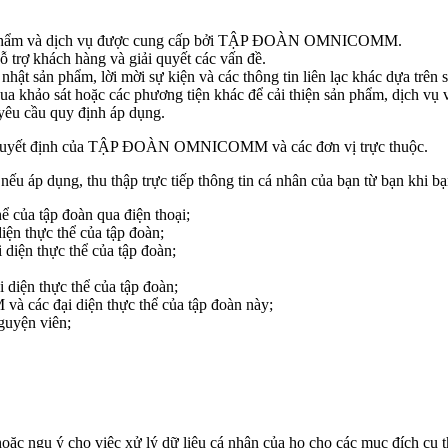
sản phẩm và dịch vụ được cung cấp bởi TẬP ĐOÀN OMNICOMM.
ỗ trợ khách hàng và giải quyết các vấn đề.
 nhật sản phẩm, lời mời sự kiện và các thông tin liên lạc khác dựa trên
a khảo sát hoặc các phương tiện khác để cải thiện sản phẩm, dịch vụ v
yêu cầu quy định áp dụng.
eo quyết định của TẬP ĐOÀN OMNICOMM và các đơn vị trực thuộc.
p dụng, thu thập trực tiếp thông tin cá nhân của bạn từ bạn khi bạ
của tập đoàn qua điện thoại;
n thực thể của tập đoàn;
ện thực thể của tập đoàn;
ện thực thể của tập đoàn;
các đại diện thực thể của tập đoàn này;
nguyện viên;
oặc ngụ ý cho việc xử lý dữ liệu cá nhân của họ cho các mục đích cụ