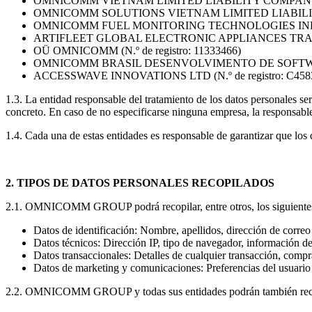
OMNICOMM VIETNAM LIMITED LIABILITY COMPANY (N.º
OMNICOMM SOLUTIONS VIETNAM LIMITED LIABILITY C
OMNICOMM FUEL MONITORING TECHNOLOGIES INDIA PR
ARTIFLEET GLOBAL ELECTRONIC APPLIANCES TRADING L
OÜ OMNICOMM (N.º de registro: 11333466)
OMNICOMM BRASIL DESENVOLVIMENTO DE SOFTWARES E
ACCESSWAVE INNOVATIONS LTD (N.º de registro: C458
1.3. La entidad responsable del tratamiento de los datos personales
concreto. En caso de no especificarse ninguna empresa, la respon
1.4. Cada una de estas entidades es responsable de garantizar que los 
2. TIPOS DE DATOS PERSONALES RECOPILADOS
2.1. OMNICOMM GROUP podrá recopilar, entre otros, los siguientes 
Datos de identificación: Nombre, apellidos, dirección de correo
Datos técnicos: Dirección IP, tipo de navegador, información del
Datos transaccionales: Detalles de cualquier transacción, 
Datos de marketing y comunicaciones: Preferencias del usuario 
2.2. OMNICOMM GROUP y todas sus entidades podrán también recopilar c