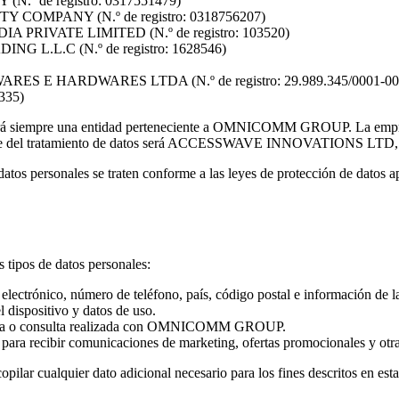
 de registro: 0317551479)
OMPANY (N.º de registro: 0318756207)
IVATE LIMITED (N.º de registro: 103520)
.L.C (N.º de registro: 1628546)
 HARDWARES LTDA (N.º de registro: 29.989.345/0001-00
335)
 será siempre una entidad perteneciente a OMNICOMM GROUP. La empresa
sable del tratamiento de datos será ACCESSWAVE INNOVATIONS LTD, r
datos personales se traten conforme a las leyes de protección de datos ap
tipos de datos personales:
 electrónico, número de teléfono, país, código postal e información de 
 dispositivo y datos de uso.
compra o consulta realizada con OMNICOMM GROUP.
para recibir comunicaciones de marketing, ofertas promocionales y otr
ualquier dato adicional necesario para los fines descritos en esta Po