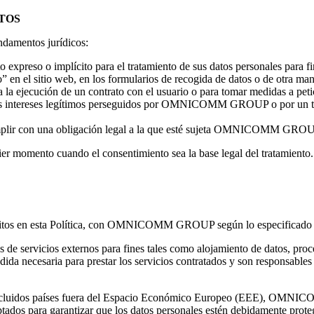
TOS
undamentos jurídicos:
preso o implícito para el tratamiento de sus datos personales para fines
” en el sitio web, en los formularios de recogida de datos o de otra man
 la ejecución de un contrato con el usuario o para tomar medidas a petic
a los intereses legítimos perseguidos por OMNICOMM GROUP o por un ter
cumplir con una obligación legal a la que esté sujeta OMNICOMM GROU
uier momento cuando el consentimiento sea la base legal del tratamiento.
critos en esta Política, con OMNICOMM GROUP según lo especificado en 
de servicios externos para fines tales como alojamiento de datos, proces
edida necesaria para prestar los servicios contratados y son responsables 
te, incluidos países fuera del Espacio Económico Europeo (EEE), OMN
tados para garantizar que los datos personales estén debidamente prote