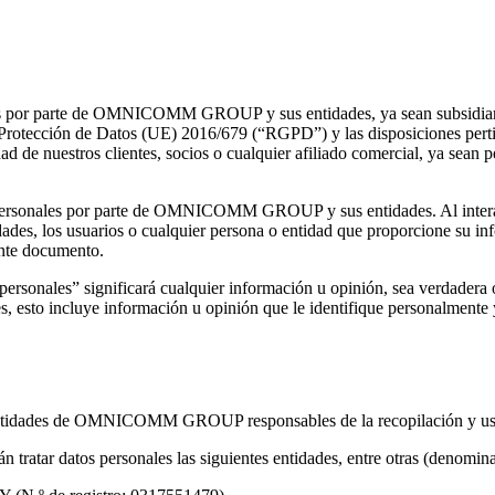
les por parte de OMNICOMM GROUP y sus entidades, ya sean subsidiarias 
otección de Datos (UE) 2016/679 (“RGPD”) y las disposiciones pertinen
nuestros clientes, socios o cualquier afiliado comercial, ya sean per
tos personales por parte de OMNICOMM GROUP y sus entidades. Al inte
ades, los usuarios o cualquier persona o entidad que proporcione su inf
ente documento.
 personales” significará cualquier información u opinión, sea verdadera 
s, esto incluye información u opinión que le identifique personalmente 
las entidades de OMNICOMM GROUP responsables de la recopilación y uso
podrán tratar datos personales las siguientes entidades, entre otras