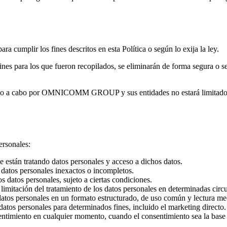
a cumplir los fines descritos en esta Política o según lo exija la ley.
os fines para los que fueron recopilados, se eliminarán de forma seg
vado a cabo por OMNICOMM GROUP y sus entidades no estará limitado sa
ersonales:
 están tratando datos personales y acceso a dichos datos.
e datos personales inexactos o incompletos.
s datos personales, sujeto a ciertas condiciones.
a limitación del tratamiento de los datos personales en determinadas circ
 datos personales en un formato estructurado, de uso común y lectura mec
atos personales para determinados fines, incluido el marketing directo.
sentimiento en cualquier momento, cuando el consentimiento sea la base 